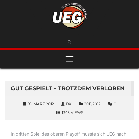
GUT GESPIELT – TROTZDEM VERLOREN
18. MÄRZ 2012
BK
2011/2012
0
1345 VIEWS
In dritten Spiel des oberen Playoff musste sich UEG nach