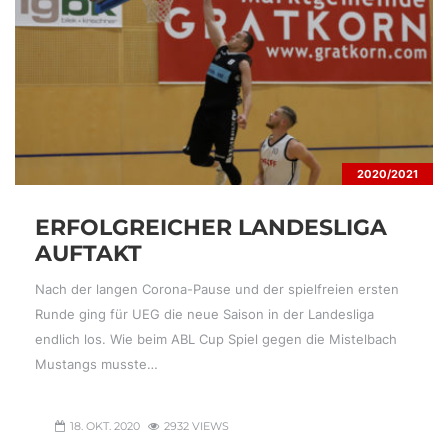
2020/2021
ERFOLGREICHER LANDESLIGA
AUFTAKT
Nach der langen Corona-Pause und der spielfreien ersten
Runde ging für UEG die neue Saison in der Landesliga
endlich los. Wie beim ABL Cup Spiel gegen die Mistelbach
Mustangs musste…
18. OKT. 2020
2932 VIEWS