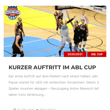
2020/2021
ABL CUP
KURZER AUFTRITT IM ABL CUP
Der erste Auftritt auf dem Parkett nach einem halben Jahr
Pause startet für UEG mit schlechten Vorzeichen: Gleich 3
Spieler mussten absagen – Neuzugang Anton Maresch lief
daher trotz Verletzung…
13. SEP. 2020
3652 VIEWS