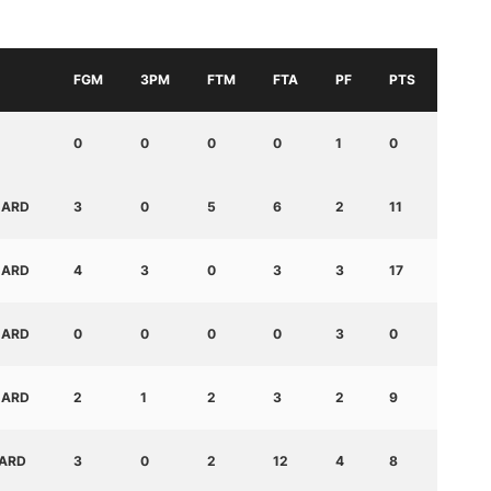
FGM
3PM
FTM
FTA
PF
PTS
0
0
0
0
1
0
UARD
3
0
5
6
2
11
UARD
4
3
0
3
3
17
UARD
0
0
0
0
3
0
UARD
2
1
2
3
2
9
ARD
3
0
2
12
4
8