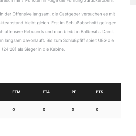
resch mit 7 Punkten in Folge die Führung zurückerobern.
 in der Offensive langsam, die Gastgeber versuchen es mit
kteabstand bleibt gleich. Erst im Schlußabschnitt gelingen
h offensive Rebounds und man bleibt in Ballbesitz. Damit
en langsam davonläuft. Bis zum Schlußpfiff spielt UEG die
(24:28) als Sieger in die Kabine.
FTM
FTA
PF
PTS
0
0
0
0