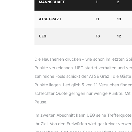
MANNSCHAFT
1
2
ATSE GRAZ I
11
13
UEG
16
12
Die Hausherren drücken – wie schon im letzten Sp
Punkte verzeichnen. UEG startet verhalten und ve
zahlreiche Fouls schickt der ATSE Graz I die Gäste 
Punkte liegen. Lediglich 5 von 11 Versuchen finden 
schlechter Quote gelingen nur wenige Punkte. Mit
Pause.
Im zweiten Abschnitt kann UEG seine Trefferquote
Ihr Ziel. Von den Freiwürfen wird gar keiner verw