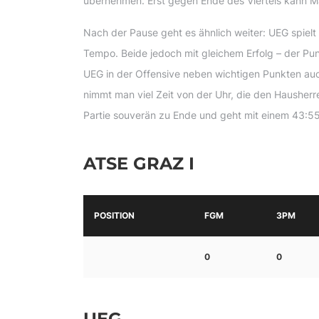
übernehmen. Erst gegen Ende des Viertels kann Ma
Nach der Pause geht es ähnlich weiter: UEG spielt
Tempo. Beide jedoch mit gleichem Erfolg – der Pun
UEG in der Offensive neben wichtigen Punkten auc
nimmt man viel Zeit von der Uhr, die den Hausherr
Partie souverän zu Ende und geht mit einem 43:55 
ATSE GRAZ I
POSITION
FGM
3PM
0
0
UEG