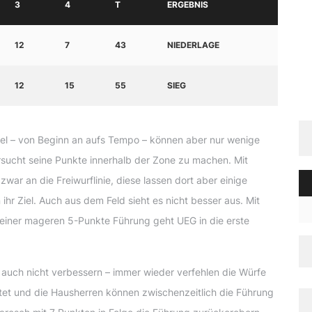
3
4
T
ERGEBNIS
12
7
43
NIEDERLAGE
12
15
55
SIEG
iel – von Beginn an aufs Tempo – können aber nur wenige
rsucht seine Punkte innerhalb der Zone zu machen. Mit
zwar an die Freiwurflinie, diese lassen dort aber einige
ihr Ziel. Auch aus dem Feld sieht es nicht besser aus. Mit
 einer mageren 5-Punkte Führung geht UEG in die erste
 auch nicht verbessern – immer wieder verfehlen die Würfe
ertet und die Hausherren können zwischenzeitlich die Führung