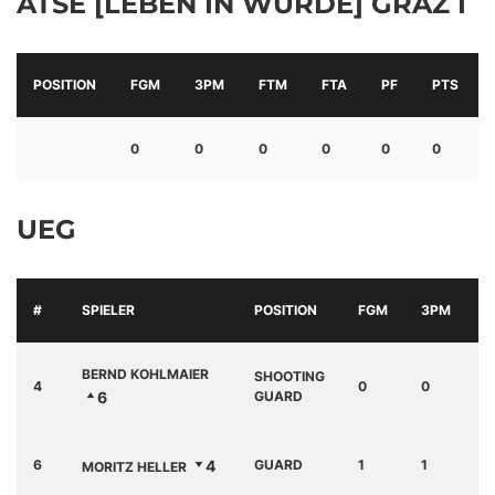
ATSE [LEBEN IN WÜRDE] GRAZ I
POSITION
FGM
3PM
FTM
FTA
PF
PTS
0
0
0
0
0
0
UEG
#
SPIELER
POSITION
FGM
3PM
F
BERND KOHLMAIER
SHOOTING
4
0
0
0
6
GUARD
6
4
GUARD
1
1
0
MORITZ HELLER