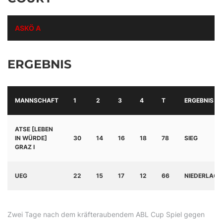
ASKÖ A
ERGEBNIS
MANNSCHAFT
1
2
3
4
T
ERGEBNIS
ATSE [LEBEN
IN WÜRDE]
30
14
16
18
78
SIEG
GRAZ I
UEG
22
15
17
12
66
NIEDERLAGE
Zwei Tage nach dem kräfteraubendem ABL Cup Spiel gegen